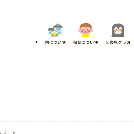
園について
保育について
２歳児クラス
えました。