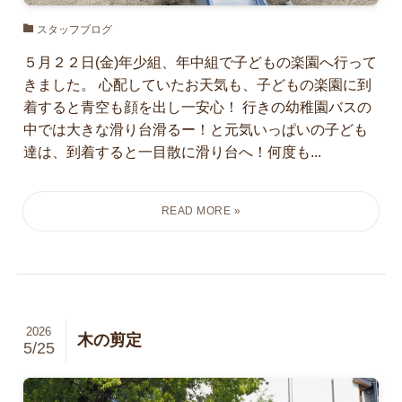
スタッフブログ
５月２２日(金)年少組、年中組で子どもの楽園へ行って
きました。 心配していたお天気も、子どもの楽園に到
着すると青空も顔を出し一安心！ 行きの幼稚園バスの
中では大きな滑り台滑るー！と元気いっぱいの子ども
達は、到着すると一目散に滑り台へ！何度も...
2026
木の剪定
5/25