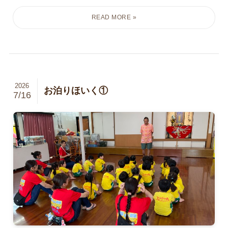
2026
お泊りほいく①
7/16