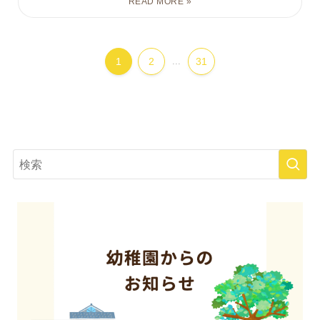
1
2
...
31