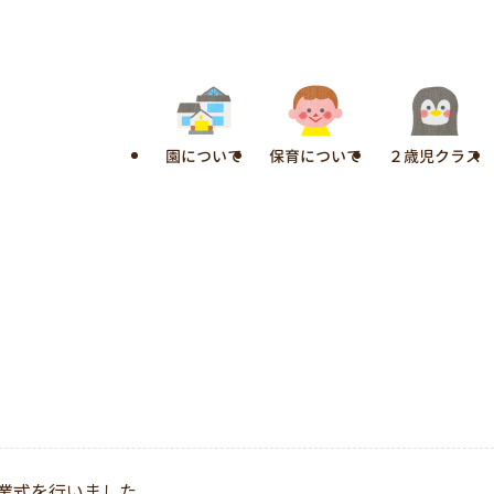
園について
保育について
２歳児クラス
終業式を行いました。