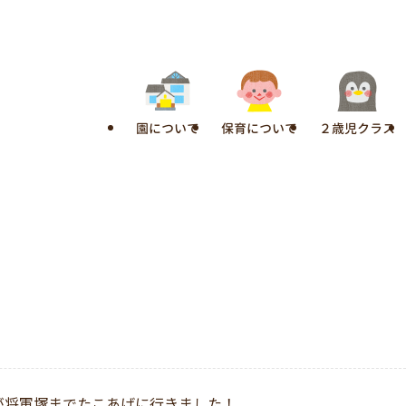
園について
保育について
２歳児クラス
組が将軍塚までたこあげに行きました！