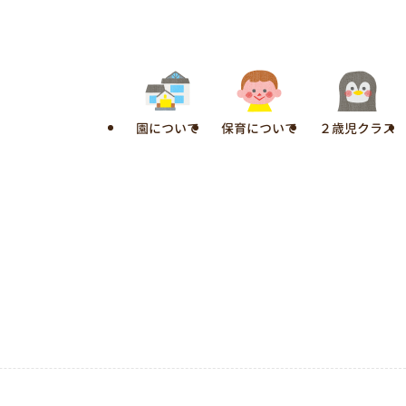
園について
保育について
２歳児クラス