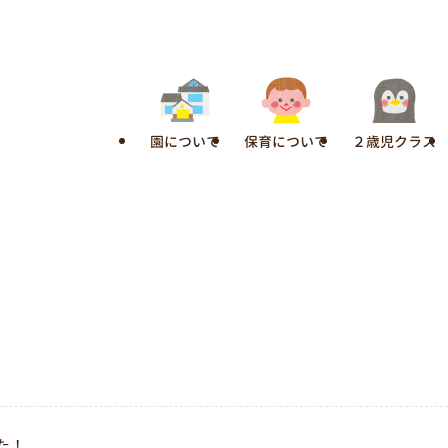
園について
保育について
２歳児クラス
た！