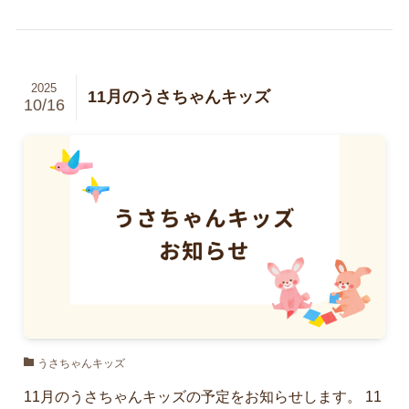
2025
11月のうさちゃんキッズ
10/16
うさちゃんキッズ
11月のうさちゃんキッズの予定をお知らせします。 11