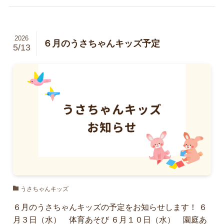
2026
６月のうさちゃんキッズ予定
5/13
うさちゃんキッズ
６月のうさちゃんキッズの予定をお知らせします！ ６
月３日（水） 体育あそび ６月１０日（水） 園庭あ