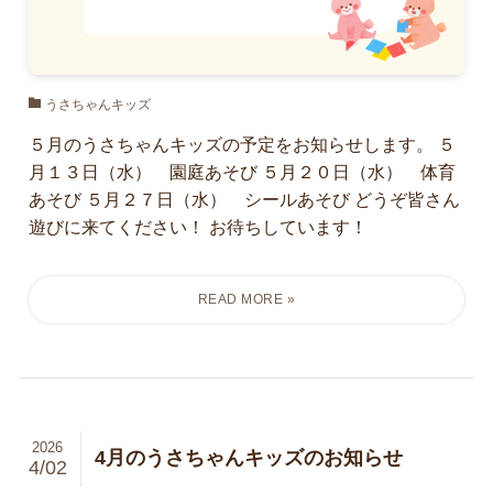
うさちゃんキッズ
５月のうさちゃんキッズの予定をお知らせします。 ５
月１３日（水） 園庭あそび ５月２０日（水） 体育
あそび ５月２７日（水） シールあそび どうぞ皆さん
遊びに来てください！ お待ちしています！
2026
4月のうさちゃんキッズのお知らせ
4/02