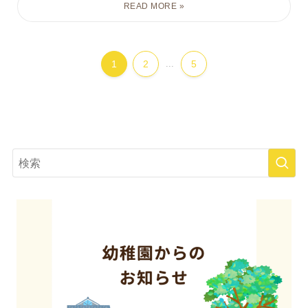
1
2
...
5