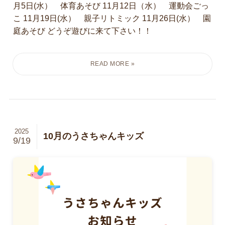
月5日(水） 体育あそび 11月12日（水） 運動会ごっ
こ 11月19日(水） 親子リトミック 11月26日(水） 園
庭あそび どうぞ遊びに来て下さい！！
2025
10月のうさちゃんキッズ
9/19