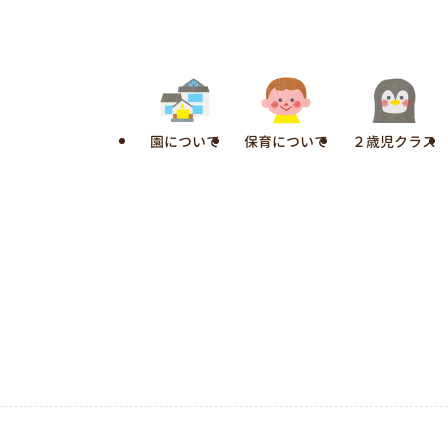
園について
保育について
２歳児クラス