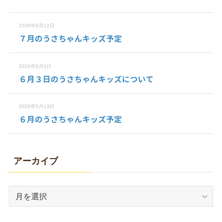
2026年6月12日
７月のうさちゃんキッズ予定
2026年6月2日
６月３日のうさちゃんキッズについて
2026年5月13日
６月のうさちゃんキッズ予定
アーカイブ
ア
ー
カ