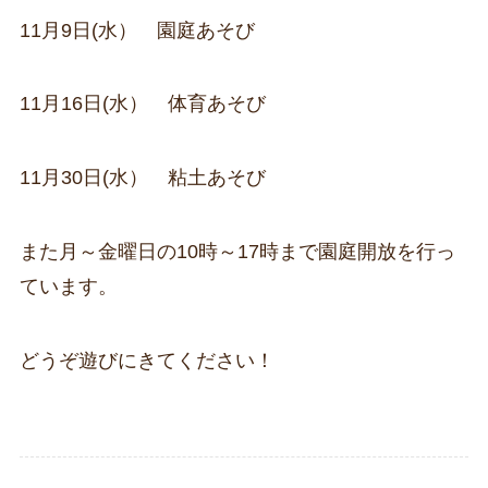
11月9日(水） 園庭あそび
11月16日(水） 体育あそび
11月30日(水） 粘土あそび
また月～金曜日の10時～17時まで園庭開放を行っ
ています。
どうぞ遊びにきてください！