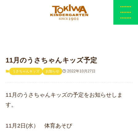
11月のうさちゃんキッズ予定
2022年10月27日
うさちゃんキッズ
お知らせ
11月のうさちゃんキッズの予定をお知らせしま
す。
11月2日(水） 体育あそび